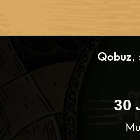
Qobuz
,
30 
Mu