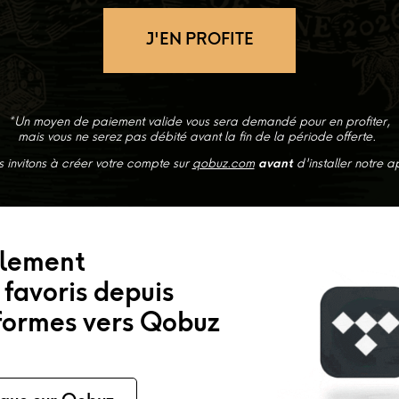
J'EN PROFITE
*U
n moyen de paiement valide vous sera deman
dé pour en profiter,
mais vous ne serez pas débité avant la fin de la période offerte.
 invitons à créer votre compte sur
qobuz.com
avant
d'installer notre a
ilement
t favoris depuis
formes vers Qobuz