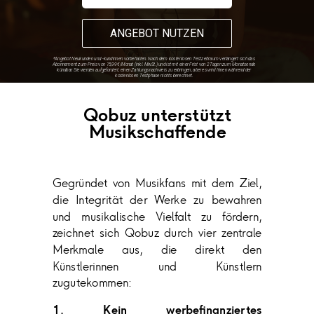
ANGEBOT NUTZEN
*
Angebot Neukunden und -kundinnen vorbehalten. Nach dem kostenlosen Testzeitraum verlängert sich das
Abonnement zum Preis von 15,99 €/Monat (inkl. MwSt.) und ist mit einer Frist von 2 Tagen zum Monatsende
kündbar.
Sie werden aufgefordert, einen Zahlungsnachweis zu erbringen, aber es wird Ihnen während der
kostenlosen Testphase nichts berechnet.
Qobuz unterstützt
Musikschaffende
Gegründet von Musikfans mit dem Ziel,
die Integrität der Werke zu bewahren
und musikalische Vielfalt zu fördern,
zeichnet sich Qobuz durch vier zentrale
Merkmale aus, die direkt den
Künstlerinnen und Künstlern
zugutekommen:
1. Kein werbefinanziertes