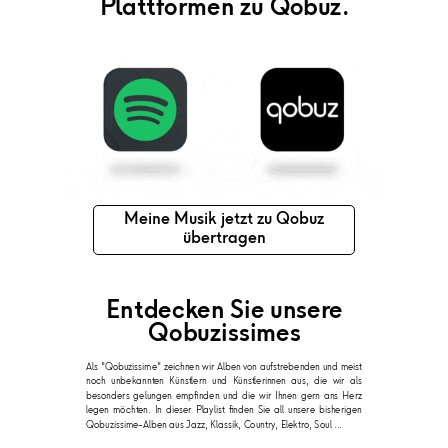
Plattformen zu Qobuz.
Meine Musik jetzt zu Qobuz
übertragen
Entdecken Sie unsere
Qobuzissimes
Als "Qobuzissime" zeichnen wir Alben von aufstrebenden und meist
noch unbekannten Künstlern und Künstlerinnen aus, die wir als
besonders gelungen empfinden und die wir Ihnen gern ans Herz
legen möchten. In dieser Playlist finden Sie all unsere bisherigen
Qobuzissime-Alben aus Jazz, Klassik, Country, Elektro, Soul ...