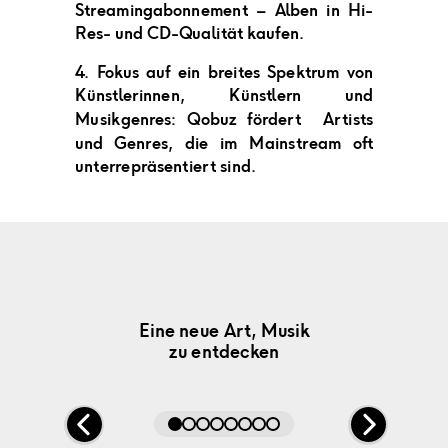
Streamingabonnement – Alben in Hi-
Res- und CD-Qualität kaufen.
4. Fokus auf ein breites Spektrum von
Künstlerinnen, Künstlern und
Musikgenres: Qobuz fördert Artists
und Genres, die im Mainstream oft
unterrepräsentiert sind.
Warum Qobuz?
Entdecken
Ihre Lieblingsmusik,
Zehntausende von
Interviews,
Handerlesene
Sieaufstrebende
Eine neue Art, Musik
gesammelt in Ihrer
Der größte
Albenrezensionen
unserem
Empfehlungen unserer
Talente und zeitlose
Verbinden und auf
zu entdecken
persönlichen
Hi-Res-Katalog
Redaktionsteam
und digitale
Musikredaktion
Klassiker in allen
„Play” drücken -
Musikbibliothek
auf dem Markt
gefertigte Playlists
Booklets
einfacher geht’s
Genres!
nicht!