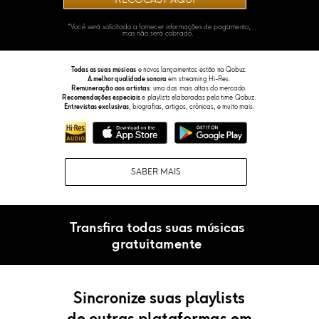
RECOCAST AQUI
*Você será solicitado a fornecer informações de pagamento,
mas não será cobrado.
Todas as suas músicas
e novos lançamentos estão na Qobuz.
A melhor qualidade sonora
em streaming Hi-Res.
Remuneração aos artistas
: uma das mais altas do mercado.
Recomendações especiais
e playlists elaboradas pelo time Qobuz.
Entrevistas exclusivas
, biografias, artigos, crônicas, e muito mais.
SABER MAIS
Transfira todas suas músicas
gratuitamente
Sincronize suas playlists