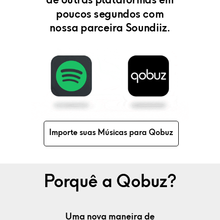
de outras plataformas em
poucos segundos com
nossa parceira Soundiiz.
Importe suas Músicas para Qobuz
Porquê a
Qobuz
?
Milhares de playlists
curadas pelos
Uma nova maneira de
Suas músicas favoritas,
A mais rica seleção de
Descubra
Explore as histórias