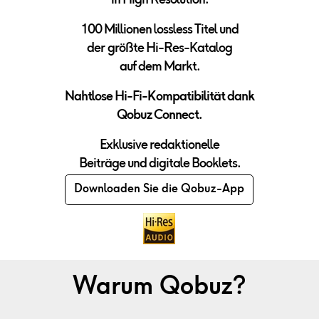
in High Resolution.
100 Millionen lossless Titel und
der
größte Hi-Res-Katalog
auf dem Markt.
Nahtlose Hi-Fi-Kompatibilit
ät dank
Qobuz Connect.
Exklusive redaktionelle
Beiträge und digitale Booklets.
Downloaden Sie die Qobuz-App
Warum Qobuz?
Entdecken Sie