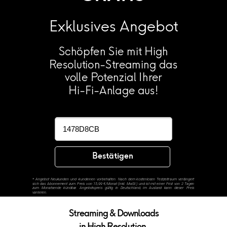
Exklusives Angebot
Schöpfen Sie mit High
Resolution-Streaming das
volle Potenzial Ihrer
Hi-Fi-Anlage aus!
Bestätigen
*
Angebot Neukunden und -kundinnen vorbehalten. Nach dem kostenlosen Testzeitraum verlängert
sich das Abonnement zum Preis von 15,99 €/Monat (inkl. MwSt.) und ist mit einer Frist von 2 Tagen
zum Monatsende kündbar. Angebotspreis gültig in Deutschland, im Ausland kann dieser Preis
variieren.
Streaming & Downloads