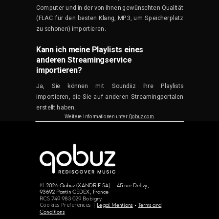
Computer und in der von Ihnen gewünschten Qualität
(FLAC für den besten Klang, MP3, um Speicherplatz
zu schonen) importieren.
Kann ich meine Playlists eines
anderen Streamingservice
importieren?
Ja, Sie können mit Soundiiz Ihre Playlists
importieren, die Sie auf anderen Streamingportalen
erstellt haben.
Weitere Informationen unter
Qobuz.com
© 2026 Qobuz (XANDRIE SA) – 45 rue Delizy,
93692 Pantin CEDEX, France
RCS 749 983 029 Bobigny
Cookies Preferences |
Legal Mentions
•
Terms and
Conditions