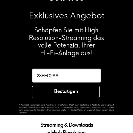
Exklusives Angebot
Schöpfen Sie mit High
Resolution-Streaming das
volle Potenzial Ihrer
Hi-Fi-Anlage aus!
Bestätigen
*
Angebot Neukunden und -kundinnen vorbehalten. Nach dem kostenlosen Testzeitraum verlängert
sich das Abonnement zum Preis von 15,99 €/Monat (inkl. MwSt.) und ist mit einer Frist von 2 Tagen
zum Monatsende kündbar. Angebotspreis gültig in Deutschland, im Ausland kann dieser Preis
variieren.
Streaming & Downloads