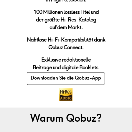
in High Resolution.
100 Millionen lossless Titel und
der
größte Hi-Res-Katalog
auf dem Markt.
Nahtlose Hi-Fi-Kompatibilit
ät dank
Qobuz Connect.
Exklusive redaktionelle
Beiträge und digitale Booklets.
Downloaden Sie die Qobuz-App
Warum Qobuz?
Entdecken Sie