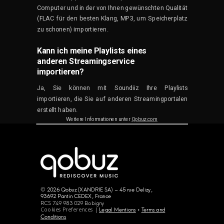
Computer und in der von Ihnen gewünschten Qualität
(FLAC für den besten Klang, MP3, um Speicherplatz
zu schonen) importieren.
Kann ich meine Playlists eines
anderen Streamingservice
importieren?
Ja, Sie können mit Soundiiz Ihre Playlists
importieren, die Sie auf anderen Streamingportalen
erstellt haben.
Weitere Informationen unter
Qobuz.com
© 2026 Qobuz (XANDRIE SA) – 45 rue Delizy,
93692 Pantin CEDEX, France
RCS 749 983 029 Bobigny
Cookies Preferences |
Legal Mentions
•
Terms and
Conditions