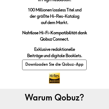
in High Resolution.
100 Millionen lossless Titel und
der
größte Hi-Res-Katalog
auf dem Markt.
Nahtlose Hi-Fi-Kompatibilit
ät dank
Qobuz Connect.
Exklusive redaktionelle
Beiträge und digitale Booklets.
Downloaden Sie die Qobuz-App
Warum Qobuz?
Entdecken Sie