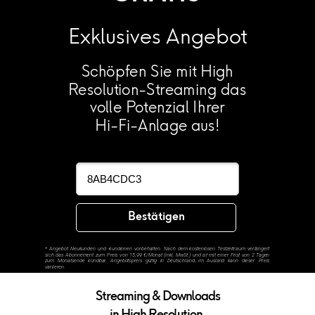
Exklusives Angebot
Schöpfen Sie mit High
Resolution-Streaming das
volle Potenzial Ihrer
Hi-Fi-Anlage aus!
Bestätigen
*
Angebot Neukunden und -kundinnen vorbehalten. Nach dem kostenlosen Testzeitraum verlängert
sich das Abonnement zum Preis von 15,99 €/Monat (inkl. MwSt.) und ist mit einer Frist von 2 Tagen
zum Monatsende kündbar. Angebotspreis gültig in Deutschland, im Ausland kann dieser Preis
variieren.
Streaming & Downloads