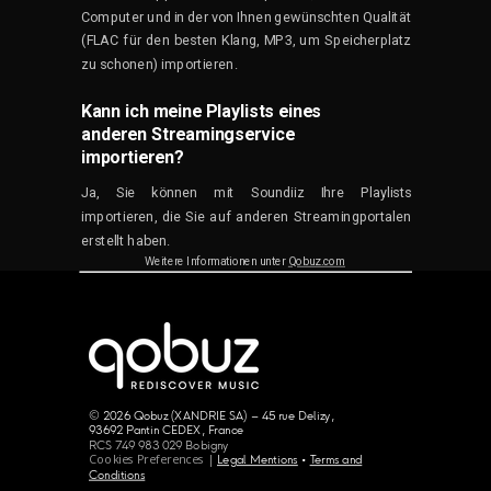
Computer und in der von Ihnen gewünschten Qualität
(FLAC für den besten Klang, MP3, um Speicherplatz
zu schonen) importieren.
Kann ich meine Playlists eines
anderen Streamingservice
importieren?
Ja, Sie können mit Soundiiz Ihre Playlists
importieren, die Sie auf anderen Streamingportalen
erstellt haben.
Weitere Informationen unter
Qobuz.com
© 2026 Qobuz (XANDRIE SA) – 45 rue Delizy,
93692 Pantin CEDEX, France
RCS 749 983 029 Bobigny
Cookies Preferences |
Legal Mentions
•
Terms and
Conditions