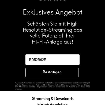
Exklusives Angebot
Schöpfen Sie mit High
Resolution-Streaming das
volle Potenzial Ihrer
Hi-Fi-Anlage aus!
Bestätigen
*
Angebot Neukunden und -kundinnen vorbehalten. Nach dem kostenlosen Testzeitraum verlängert
sich das Abonnement zum Preis von 15,99 €/Monat (inkl. MwSt.) und ist mit einer Frist von 2 Tagen
zum Monatsende kündbar. Angebotspreis gültig in Deutschland, im Ausland kann dieser Preis
variieren.
Streaming & Downloads