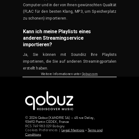
Computer und in der von Ihnen gewünschten Qualität
(FLAC für den besten Klang, MP3, um Speicherplatz
zu schonen) importieren.
Kann ich meine Playlists eines
anderen Streamingservice
importieren?
Ja, Sie können mit Soundiiz Ihre Playlists
importieren, die Sie auf anderen Streamingportalen
erstellt haben.
Weitere Informationen unter
Qobuz.com
© 2026 Qobuz (XANDRIE SA) – 45 rue Delizy,
93692 Pantin CEDEX, France
RCS 749 983 029 Bobigny
Cookies Preferences |
Legal Mentions
•
Terms and
Conditions