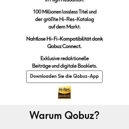
in High Resolution.
100 Millionen lossless Titel und
der
größte Hi-Res-Katalog
auf dem Markt.
Nahtlose Hi-Fi-Kompatibilit
ät dank
Qobuz Connect.
Exklusive redaktionelle
Beiträge und digitale Booklets.
Downloaden Sie die Qobuz-App
Warum Qobuz?
Entdecken Sie