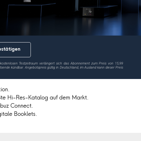
stätigen
ostenlosen Testzeitraum verlängert sich das Abonnement zum Preis von 15,99
atsende kündbar. Angebotspreis gültig in Deutschland, im Ausland kann dieser Preis
ion.
rößte Hi-Res-Katalog auf dem Markt.
buz Connect.
gitale Booklets.