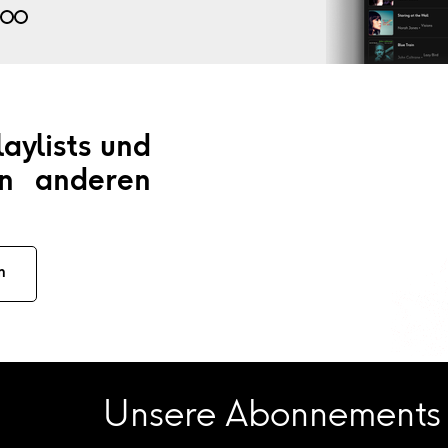
aylists und
on anderen
n
Unsere Abonnements