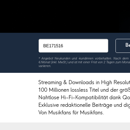
Be
*
Angebot Neukunden und -kundinnen vorbehalten. Nach dem k
€/Monat (inkl. MwSt.) und ist mit einer Frist von 2 Tagen zum Mon
variieren.
Streaming & Downloads
in High Resolut
100 Millionen lossless Titel und der g
Nahtlose Hi-Fi-Kompatibilit
ät dank Qo
Exklusive redaktionelle Beiträge und di
Von Musikfans für Musikfans.