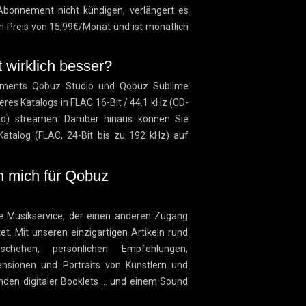
bonnement nicht kündigen, verlängert es
 Preis von 15,99€/Monat und ist monatlich
ät wirklich besser?
ements Qobuz Studio und Qobuz Sublime
res Katalogs in FLAC 16-Bit / 44.1 kHz (CD-
nd) streamen. Darüber hinaus können Sie
Katalog (FLAC,
24-Bit
bis zu 192 kHz)
auf
.
h mich für Qobuz
ge Musikservice, der einen anderen Zugang
et. Mit unseren einzigartigen Artikeln rund
hehen, persönlichen Empfehlungen,
ensionen und Portraits von Künstlern und
nden digitaler Booklets ... und einem Sound