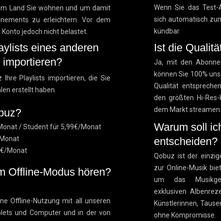
Wenn Sie das Test-A
hem Land Sie wohnen und um damit
sich automatisch zum
nnements zu erleichtern. Vor dem
kündbar.
 Konto jedoch nicht belastet.
ylists eines anderen
Ist die Qualit
 importieren?
Ja, mit den Abonn
können Sie 100% unse
Ihre Playlists importieren, die Sie
Qualität entspreche
en erstellt haben.
den größten Hi-Res-
dem Markt
streamen
obuz?
Warum soll ic
Monat / Student für 5,99€/Monat
€/Monat
entscheiden?
83€/Monat
Qobuz ist der einzi
zur Online-Musik biet
m Offline-Modus hören?
um das Musikgesc
exklusiven Albenrez
ne Offline-Nutzung mit all unseren
Künstlerinnen, Tause
lets und Computer und in der von
ohne Kompromisse.