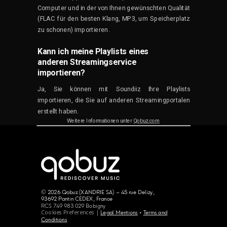
Computer und in der von Ihnen gewünschten Qualität
(FLAC für den besten Klang, MP3, um Speicherplatz
zu schonen) importieren.
Kann ich meine Playlists eines
anderen Streamingservice
importieren?
Ja, Sie können mit Soundiiz Ihre Playlists
importieren, die Sie auf anderen Streamingportalen
erstellt haben.
Weitere Informationen unter
Qobuz.com
© 2026 Qobuz (XANDRIE SA) – 45 rue Delizy,
93692 Pantin CEDEX, France
RCS 749 983 029 Bobigny
Cookies Preferences |
Legal Mentions
•
Terms and
Conditions