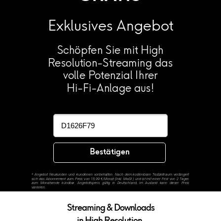
Exklusives Angebot
Schöpfen Sie mit High
Resolution-Streaming das
volle Potenzial Ihrer
Hi-Fi-Anlage aus!
Bestätigen
*
Angebot Neukunden und -kundinnen vorbehalten. Nach dem kostenlosen Testzeitraum verlängert
sich das Abonnement zum Preis von 15,99 €/Monat (inkl. MwSt.) und ist mit einer Frist von 2 Tagen
zum Monatsende kündbar. Angebotspreis gültig in Deutschland, im Ausland kann dieser Preis
variieren.
Streaming & Downloads