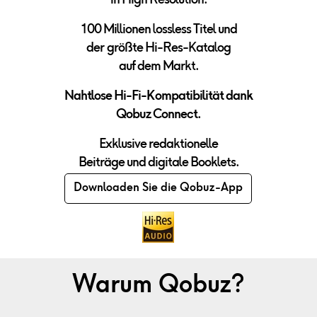
in High Resolution.
100 Millionen lossless Titel und
der
größte Hi-Res-Katalog
auf dem Markt.
Nahtlose Hi-Fi-Kompatibilit
ät dank
Qobuz Connect.
Exklusive redaktionelle
Beiträge und digitale Booklets.
Downloaden Sie die Qobuz-App
Warum Qobuz?
Entdecken Sie