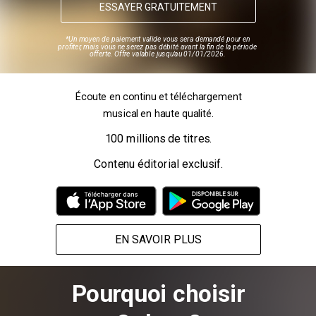
ESSAYER GRATUITEMENT
*Un moyen de paiement valide vous sera demandé pour en
profiter, mais vous ne serez pas débité avant la fin de la période
offerte.
Offre valable jusqu'au 01/01/2026.
Écoute en continu et téléchargement
.
musical en haute qualité
100 millions de titres.
Contenu éditorial exclusif.
EN SAVOIR PLUS
Pourquoi choisir